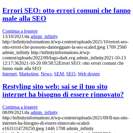
Errori SEO: otto errori comuni che fanno
male alla SEO
Continua a leggere
13/10/2021
/
da
admin_infinity
http://infinityinformations.it/wp-content/uploads/2021/10/errori-seo-
otto-errori-che-possono-danneggiare-la-seo-scaled.jpeg
1709
2560
admin_infinity
http://infinityinformations.it/wp-
content/uploads/2022/09/logo-dark.svg
admin_infinity
2021-10-13
12:17:36
2021-10-20 09:58:52
Errori SEO: otto errori comuni che
fanno male alla SEO
Internet
,
Marketing
,
News
,
SEM
,
SEO
,
Web design
Restyling sito web: sai se il tuo sito
internet ha bisogno di essere rinnovato?
Continua a leggere
08/09/2021
/
da
admin_infinity
http://infinityinformations.it/wp-content/uploads/2021/09/Il-tuo-sito-
internet-ha-bisogno-di-essere-rinnovato-scaled-
e1631114729250.jpeg
1446
1708
admin_infinity