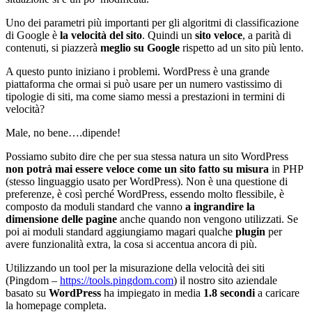
Uno dei parametri più importanti per gli algoritmi di classificazione
di Google è
la velocità del sito
. Quindi un
sito veloce
, a parità di
contenuti, si piazzerà
meglio su Google
rispetto ad un sito più lento.
A questo punto iniziano i problemi. WordPress è una grande
piattaforma che ormai si può usare per un numero vastissimo di
tipologie di siti, ma come siamo messi a prestazioni in termini di
velocità?
Male, no bene….dipende!
Possiamo subito dire che per sua stessa natura un sito WordPress
non potrà mai essere veloce come un sito fatto su misura
in PHP
(stesso linguaggio usato per WordPress). Non è una questione di
preferenze, è così perché WordPress, essendo molto flessibile, è
composto da moduli standard che vanno
a ingrandire la
dimensione delle pagine
anche quando non vengono utilizzati. Se
poi ai moduli standard aggiungiamo magari qualche
plugin
per
avere funzionalità extra, la cosa si accentua ancora di più.
Utilizzando un tool per la misurazione della velocità dei siti
(Pingdom –
https://tools.pingdom.com
) il nostro sito aziendale
basato su
WordPress
ha impiegato in media
1.8 secondi
a caricare
la homepage completa.