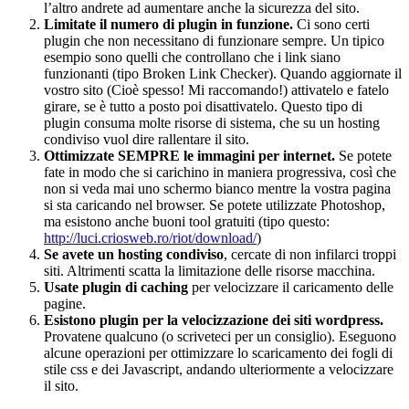
l’altro andrete ad aumentare anche la sicurezza del sito.
Limitate il numero di plugin in funzione.
Ci sono certi
plugin che non necessitano di funzionare sempre. Un tipico
esempio sono quelli che controllano che i link siano
funzionanti (tipo Broken Link Checker). Quando aggiornate il
vostro sito (Cioè spesso! Mi raccomando!) attivatelo e fatelo
girare, se è tutto a posto poi disattivatelo. Questo tipo di
plugin consuma molte risorse di sistema, che su un hosting
condiviso vuol dire rallentare il sito.
Ottimizzate SEMPRE le immagini per internet.
Se potete
fate in modo che si carichino in maniera progressiva, così che
non si veda mai uno schermo bianco mentre la vostra pagina
si sta caricando nel browser. Se potete utilizzate Photoshop,
ma esistono anche buoni tool gratuiti (tipo questo:
http://luci.criosweb.ro/riot/download/
)
Se avete un hosting condiviso
, cercate di non infilarci troppi
siti. Altrimenti scatta la limitazione delle risorse macchina.
Usate plugin di caching
per velocizzare il caricamento delle
pagine.
Esistono plugin per la velocizzazione dei siti wordpress.
Provatene qualcuno (o scriveteci per un consiglio). Eseguono
alcune operazioni per ottimizzare lo scaricamento dei fogli di
stile css e dei Javascript, andando ulteriormente a velocizzare
il sito.