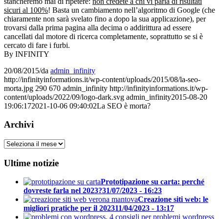
stancheremo mai di ripetere:
non credete a chi vi parla di risultati
sicuri al 100%
! Basta un cambiamento nell’algoritmo di Google (che
chiaramente non sarà svelato fino a dopo la sua applicazione), per
trovarsi dalla prima pagina alla decima o addirittura ad essere
cancellati dal motore di ricerca completamente, soprattutto se si è
cercato di fare i furbi.
By INFINITY
20/08/2015
/
da
admin_infinity
http://infinityinformations.it/wp-content/uploads/2015/08/la-seo-
morta.jpg
290
670
admin_infinity
http://infinityinformations.it/wp-
content/uploads/2022/09/logo-dark.svg
admin_infinity
2015-08-20
19:06:17
2021-10-06 09:40:02
La SEO è morta?
Archivi
Archivi
Ultime notizie
Prototipazione su carta: perché
dovreste farla nel 2023?
31/07/2023 - 16:23
Creazione siti web: le
migliori pratiche per il 2023
11/04/2023 - 13:17