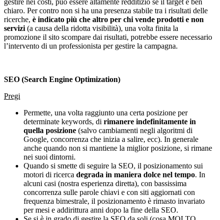
gestire nei costi, può essere altamente redditizio se il target è ben
chiaro. Per contro non si ha una presenza stabile tra i risultati delle
ricerche,
è indicato più che altro per chi vende prodotti e non
servizi
(a causa della ridotta visibilità), una volta finita la
promozione il sito scompare dai risultati, potrebbe essere necessario
l’intervento di un professionista per gestire la campagna.
SEO (Search Engine Optimization)
Pregi
Permette, una volta raggiunto una certa posizione per
determinate keywords, di
rimanere indefinitamente in
quella posizione
(salvo cambiamenti negli algoritmi di
Google, concorrenza che inizia a salire, ecc). In generale
anche quando non si mantiene la miglior posizione, si rimane
nei suoi dintorni.
Quando si smette di seguire la SEO, il posizionamento sui
motori di ricerca
degrada in maniera dolce nel tempo
. In
alcuni casi (nostra esperienza diretta), con bassissima
concorrenza sulle parole chiavi e con siti aggiornati con
frequenza bimestrale, il posizionamento è rimasto invariato
per mesi e addirittura anni dopo la fine della SEO.
Se si è in grado di gestire la SEO da soli (cosa MOLTO