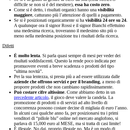
difficile se non si è del mestiere),
essa ha costo zero
.
Come si è detto, i risultati organici hanno una
visibilità
maggiore
, catturano più l’attenzione di quelli a pagamento.
Se si è posizionati organicamente si ha
visibilità 24 ore su 24
.
A qualunque ora il signor Rossi e il signor Bianchi effettuino
una medesima ricerca, troveranno il medesimo sito più o
meno nella medesima posizione tra i risultati della ricerca.
Difetti
È molto lenta
. Si parla quasi sempre di mesi per veder dei
risultati soddisfacenti. Questo la rende poco indicata per
promuovere eventi a breve scadenza o prodotti del tipo
“ultima novità”.
Per la sua lentezza, si presta più a ad essere utilizzata dalle
aziende che offrono servizi e per il branding
, a meno di
proporre prodotti che non cambiano rapidissimamente.
Può costare cifre altissime
. Come abbiamo detto in un
precedente articolo
, il gioco deve valere la candela. La
promozione di prodotti o di servizi ad alto livello di
concorrenza possono costare decine di migliaia di euro l’anno.
In alcuni casi qualche anno fa, per posizionarsi tra i primi
venditori di “pillole blu” online nel mercato anglofono, si
parlava di 15,000 euro al MESE, ma si tratta di casi limite!
È illegale. No dai, proprio illegale no. Ma è un modo di