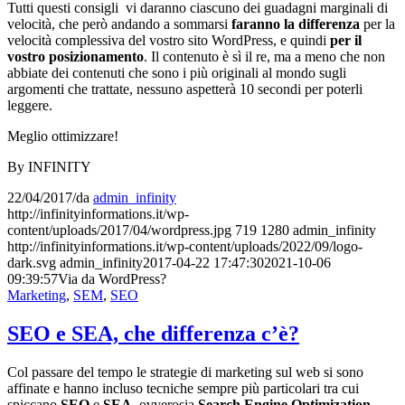
Tutti questi consigli vi daranno ciascuno dei guadagni marginali di
velocità, che però andando a sommarsi
faranno la differenza
per la
velocità complessiva del vostro sito WordPress, e quindi
per il
vostro posizionamento
. Il contenuto è sì il re, ma a meno che non
abbiate dei contenuti che sono i più originali al mondo sugli
argomenti che trattate, nessuno aspetterà 10 secondi per poterli
leggere.
Meglio ottimizzare!
By INFINITY
22/04/2017
/
da
admin_infinity
http://infinityinformations.it/wp-
content/uploads/2017/04/wordpress.jpg
719
1280
admin_infinity
http://infinityinformations.it/wp-content/uploads/2022/09/logo-
dark.svg
admin_infinity
2017-04-22 17:47:30
2021-10-06
09:39:57
Via da WordPress?
Marketing
,
SEM
,
SEO
SEO e SEA, che differenza c’è?
Col passare del tempo le strategie di marketing sul web si sono
affinate e hanno incluso tecniche sempre più particolari tra cui
spiccano
SEO
e
SEA
, ovverosia
Search Engine Optimization