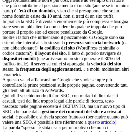
Oggi fortunatamente non è più così, mentre ad esempio un fattore
che può contribuire al posizionamento di un sito (anche se in minima
parte) è l’
età di un dominio
, visto che si presuppone che se un
nome dominio esiste da 10 anni, non si tratti di un sito truffa.
In pratica la SEO è diventata enormemente più complessa e bisogna
stare sempre più attenti a non cadere in qualche trappola che può
portare il proprio sito ad essere penalizzato da Google.
Inoltre i fattori che influenzano il piazzamento su Google sono sia
esterni che interni al sito stesso: la
presenza sui social network
(da
non abbandonare!),
la codifica del sito
(WordPress et similia o
codice custom?), il
layout del sito
, il fatto di poterlo navigare da
dispositivi mobili
(che arriveranno presto a generare il 30% del
traffico totale), il server su cui ci si appoggia, la
velocità del sito
stesso, la
frequenza degli aggiornamenti
….e molti, moltissimi altri
parametri.
A questo va ad affiancarsi un Google che vuole sempre più
controllare le prime posizioni sulle proprie pagine, convertendo tutti
gli utenti all’utilizzo di AdWords.
Quindi il vecchio modo di fare SEO, con miriadi di link da siti
casuali, testi dei link troppo legati alle parole di ricerca, testo
nascosto nelle pagine eccetera è DEFUNTO, ma un nuovo tipo di
SEO, che parte dalla
gestione dei contenuti del sito e arriva ai
social
, è possibile e si rivela spesso fruttuoso (per capire quanto può
valere una SEO, è possibile fare riferimento a
questo articolo
).
La parola “spesso” è stata usata per un motivo che non ci