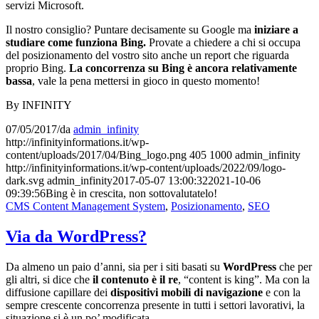
servizi Microsoft.
Il nostro consiglio? Puntare decisamente su Google ma
iniziare a
studiare come funziona Bing.
Provate a chiedere a chi si occupa
del posizionamento del vostro sito anche un report che riguarda
proprio Bing.
La concorrenza su Bing è ancora relativamente
bassa
, vale la pena mettersi in gioco in questo momento!
By INFINITY
07/05/2017
/
da
admin_infinity
http://infinityinformations.it/wp-
content/uploads/2017/04/Bing_logo.png
405
1000
admin_infinity
http://infinityinformations.it/wp-content/uploads/2022/09/logo-
dark.svg
admin_infinity
2017-05-07 13:00:32
2021-10-06
09:39:56
Bing è in crescita, non sottovalutatelo!
CMS Content Management System
,
Posizionamento
,
SEO
Via da WordPress?
Da almeno un paio d’anni, sia per i siti basati su
WordPress
che per
gli altri, si dice che
il contenuto è il re
, “content is king”. Ma con la
diffusione capillare dei
dispositivi mobili di navigazione
e con la
sempre crescente concorrenza presente in tutti i settori lavorativi, la
situazione si è un po’ modificata.