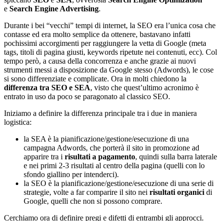
e
Search Engine Advertising
.
Durante i bei “vecchi” tempi di internet, la SEO era l’unica cosa che
contasse ed era molto semplice da ottenere, bastavano infatti
pochissimi accorgimenti per raggiungere la vetta di Google (meta
tags, titoli di pagina giusti, keywords ripetute nei contenuti, ecc). Col
tempo però, a causa della concorrenza e anche grazie ai nuovi
strumenti messi a disposizione da Google stesso (Adwords), le cose
si sono differenziate e complicate. Ora in molti chiedono la
differenza tra SEO e SEA
, visto che quest’ultimo acronimo è
entrato in uso da poco se paragonato al classico SEO.
Iniziamo a definire la differenza principale tra i due in maniera
logistica:
la SEA è la pianificazione/gestione/esecuzione di una
campagna Adwords, che porterà il sito in promozione ad
apparire tra i
risultati a pagamento
, quindi sulla barra laterale
e nei primi 2-3 risultati al centro della pagina (quelli con lo
sfondo giallino per intenderci).
la SEO è la pianificazione/gestione/esecuzione di una serie di
strategie, volte a far comparire il sito nei
risultati organici
di
Google, quelli che non si possono comprare.
Cerchiamo ora di definire pregi e difetti di entrambi gli approcci.