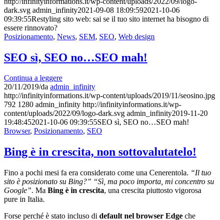
http://infinityinformations.it/wp-content/uploads/2022/09/logo-
dark.svg
admin_infinity
2021-09-08 18:09:59
2021-10-06
09:39:55
Restyling sito web: sai se il tuo sito internet ha bisogno di
essere rinnovato?
Posizionamento
,
News
,
SEM
,
SEO
,
Web design
SEO sì, SEO no…SEO mah!
Continua a leggere
20/11/2019
/
da
admin_infinity
http://infinityinformations.it/wp-content/uploads/2019/11/seosino.jpg
792
1280
admin_infinity
http://infinityinformations.it/wp-
content/uploads/2022/09/logo-dark.svg
admin_infinity
2019-11-20
19:48:45
2021-10-06 09:39:55
SEO sì, SEO no…SEO mah!
Browser
,
Posizionamento
,
SEO
Bing è in crescita, non sottovalutatelo!
Fino a pochi mesi fa era considerato come una Cenerentola.
“Il tuo
sito è posizionato su Bing?”
“Sì, ma poco importa, mi concentro su
Google”
. Ma
Bing è in crescita
, una crescita piuttosto vigorosa
pure in Italia.
Forse perché è stato incluso di
default nel browser Edge
che