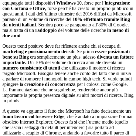
equipaggia tutti i dispositivi
Windows 10
, forse per l’
integrazione
con Cortana e Office
, forse perché ha creato un proprio pubblico in
questi anni. I dati dell’ultimo trimestre del 2016 diffusi da Microsoft
parlano di un volume di ricerche del
10% effettuato tramite Bing
da utenti italiani
. Sembra poco se paragonato all’80% di Google,
ma si tratta di un
raddoppio
del volume delle ricerche
in meno di
due anni
.
Questo trend positivo deve far riflettere anche chi si occupa di
marketing e posizionamento dei siti
. Se prima essere
posizionati
bene su Bing
era semplicemente un plus, adesso
diventa un fattore
importante.
Un 10% del volume di ricerca annuale diventa un
numero consistente di utenti
che utilizzano il motore di ricerca
targato Microsoft. Bisogna tenere anche conto del fatto che si inizia
a parlare di rompere i monopòli in campo high tech. Si vuole quindi
spingere la
creazione di concorrenza
per i colossi come Google.
La frammentazione che ne seguirebbe, renderebbe ancor più
importante la propria presenza digitale su altri motori di ricerca, Bing
in primis.
A questo va aggiunto il fatto che Microsoft ha fatto decisamente
un
buon lavoro col browser Edge
, che è andato a rimpiazzare l’ormai
obsoleto Internet Explorer. Questo fa sì che l’utente medio (quello
che lascia i settaggi di default per intenderci) sia portato ad
utilizzarlo a scapito di Chrome, andando a favorire tutto il parco di