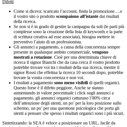
Difetti
Come si diceva: scaricato l’account, finita la promozione….e
il vostro sito o prodotto
scompaiono all’istante
dai risultati
della ricerca.
Se non si è in grado di gestire la campagna da soli (le parti più
complesse sono la creazione della lista di keywords e la parte
di scrittura creativa ad esse associata), bisogna mettere in
preventivo l’aiuto di un professionista.
Gli annunci a pagamento, a causa della concorrenza sempre
presente in qualunque ambito commerciale,
vengono
mostrati a rotazione
. Cioè per una determinata chiave di
ricerca il signor Bianchi che da casa cerca il vostro prodotto
potrebbe trovare voi tra i risultati della sua ricerca, mentre il
signor Rossi che effettua la ricerca 10 secondi dopo, potrebbe
trovare la vostra concorrenza e non voi.
I risultati a pagamento
sono meno visibili
di quelli organici.
Questo forse è il difetto peggiore. Anche se stanno
aumentando in valore percentuale i click sugli annunci a
pagamento, gli annunci organici catturano l’80% circa
dell’attenzione degli utenti, un po’ per la loro posizione sullo
schermo, un po’ per una questione psicologica che porta gli
utenti a pensare che spesso i risultati organici sono i più sicuri.
Sintetizzando: la SEA è veloce a posizionare un URL, facile da