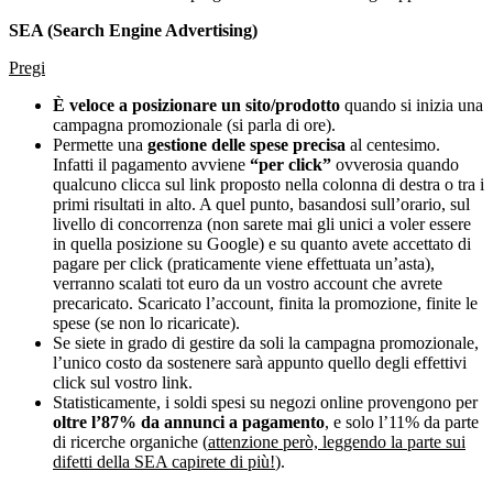
SEA (Search Engine Advertising)
Pregi
È veloce a posizionare un sito/prodotto
quando si inizia una
campagna promozionale (si parla di ore).
Permette una
gestione delle spese precisa
al centesimo.
Infatti il pagamento avviene
“per click”
ovverosia quando
qualcuno clicca sul link proposto nella colonna di destra o tra i
primi risultati in alto. A quel punto, basandosi sull’orario, sul
livello di concorrenza (non sarete mai gli unici a voler essere
in quella posizione su Google) e su quanto avete accettato di
pagare per click (praticamente viene effettuata un’asta),
verranno scalati tot euro da un vostro account che avrete
precaricato. Scaricato l’account, finita la promozione, finite le
spese (se non lo ricaricate).
Se siete in grado di gestire da soli la campagna promozionale,
l’unico costo da sostenere sarà appunto quello degli effettivi
click sul vostro link.
Statisticamente, i soldi spesi su negozi online provengono per
oltre l’87% da annunci a pagamento
, e solo l’11% da parte
di ricerche organiche (
attenzione però, leggendo la parte sui
difetti della SEA capirete di più!
).