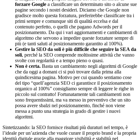
forzare Google
a classificare un determinato sito o alcune sue
pagine secondo i nostri desideri. Diciamo che Google non
gradisce molto questa forzatura, preferirebbe classificare tra i
primi sempre e comunque siti di qualità eccelsa e dal
contenuto perfetto, o quelli che pagano Adwords per il
posizionamento. Da qui i vari aggiornamenti e cambiamenti di
algoritmo che servono a impedire queste forzature sempre di
più (e tanti saluti al posizionamento garantito al 100%).
Gestire la SEO da soli è più difficile che seguire la SEA da
soli
, perché la SEO comprende moltissime attività che vanno
svolte con regolarità e a tempo pieno o quasi.
Non è certa.
Basta un cambiamento negli algoritmi di Google
che da oggi a domani ci si può trovare dalla prima alla
quindicesima pagina. Motivo per cui quando sentiamo cose
del tipo “quell’agenzia SEO ci garantisce il posizionamento
organico al 100%” consigliamo sempre di leggere le righe in
piccolo sul contratto! Fortunatamente tali cambiamenti non
sono frequentissimi, ma va messo in preventivo che un sito
possa avere sbalzi nel posizionamento, finché non viene
messa a punto una strategia in grado di gestire i nuovi
algoritmi.
Sintetizzando: la SEO fornisce risultati più duraturi nel tempo, è
l’ideale per un’azienda che vuole curare il proprio brand e la propria
identità digitale grazie alla maggiore visibilità e stabilità nel