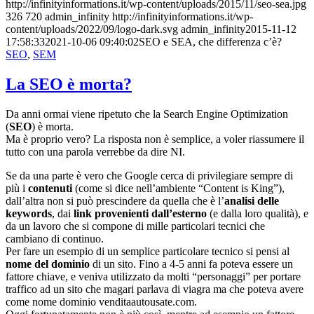
http://infinityinformations.it/wp-content/uploads/2015/11/seo-sea.jpg
326
720
admin_infinity
http://infinityinformations.it/wp-
content/uploads/2022/09/logo-dark.svg
admin_infinity
2015-11-12
17:58:33
2021-10-06 09:40:02
SEO e SEA, che differenza c’è?
SEO
,
SEM
La SEO è morta?
Da anni ormai viene ripetuto che la Search Engine Optimization
(
SEO
) è morta.
Ma è proprio vero? La risposta non è semplice, a voler riassumere il
tutto con una parola verrebbe da dire NI.
Se da una parte è vero che Google cerca di privilegiare sempre di
più i
contenuti
(come si dice nell’ambiente “Content is King”),
dall’altra non si può prescindere da quella che è l’
analisi delle
keywords
, dai
link provenienti dall’esterno
(e dalla loro qualità), e
da un lavoro che si compone di mille particolari tecnici che
cambiano di continuo.
Per fare un esempio di un semplice particolare tecnico si pensi al
nome del dominio
di un sito. Fino a 4-5 anni fa poteva essere un
fattore chiave, e veniva utilizzato da molti “personaggi” per portare
traffico ad un sito che magari parlava di viagra ma che poteva avere
come nome dominio venditaautousate.com.