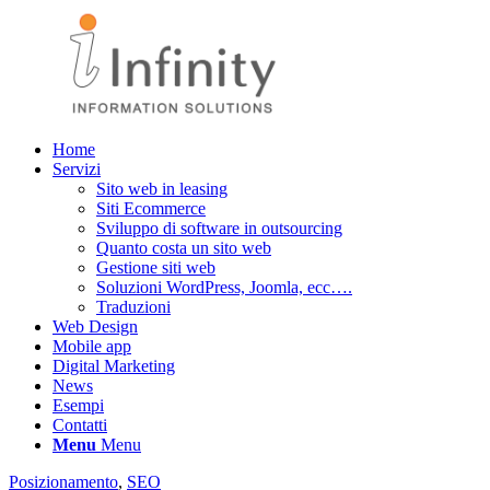
Home
Servizi
Sito web in leasing
Siti Ecommerce
Sviluppo di software in outsourcing
Quanto costa un sito web
Gestione siti web
Soluzioni WordPress, Joomla, ecc….
Traduzioni
Web Design
Mobile app
Digital Marketing
News
Esempi
Contatti
Menu
Menu
Posizionamento
,
SEO