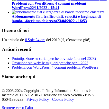
Problemi con WordPress: 4 comuni problemi
WordPress
22/11/2022 - 15:41
Abbonamento flat, traffico dati, velocità e larghezza di
banda…facciamo chiarezza
23/04/2022 - 16:53
Dicono di noi
Un articolo de
il Sole 24 ore
del 2010 (sì, c’eravamo già!)
Articoli recenti
Prototipazione su carta: perché dovreste farla nel 2023?
Creazione siti web: le migliori pratiche per il 2023
Problemi con WordPress: 4 comuni problemi WordPress
Siamo anche qui
© 2003-2024 Copyright - Infinity Information Solutions è un
marchio di TUNITA srl - Creazione siti web Verona - P.IVA
05041330233 -
Privacy Policy
-
Cookie Policy
Scorrere verso l’alto