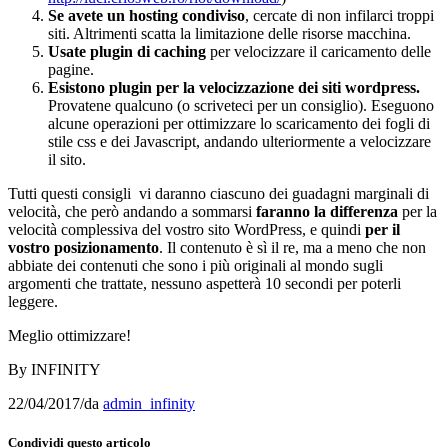
Se avete un hosting condiviso
, cercate di non infilarci troppi
siti. Altrimenti scatta la limitazione delle risorse macchina.
Usate plugin di caching
per velocizzare il caricamento delle
pagine.
Esistono plugin per la velocizzazione dei siti wordpress.
Provatene qualcuno (o scriveteci per un consiglio). Eseguono
alcune operazioni per ottimizzare lo scaricamento dei fogli di
stile css e dei Javascript, andando ulteriormente a velocizzare
il sito.
Tutti questi consigli vi daranno ciascuno dei guadagni marginali di
velocità, che però andando a sommarsi
faranno la differenza
per la
velocità complessiva del vostro sito WordPress, e quindi
per il
vostro posizionamento
. Il contenuto è sì il re, ma a meno che non
abbiate dei contenuti che sono i più originali al mondo sugli
argomenti che trattate, nessuno aspetterà 10 secondi per poterli
leggere.
Meglio ottimizzare!
By INFINITY
22/04/2017
/
da
admin_infinity
Condividi questo articolo