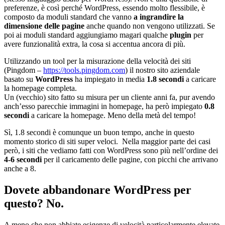
preferenze, è così perché WordPress, essendo molto flessibile, è
composto da moduli standard che vanno
a ingrandire la
dimensione delle pagine
anche quando non vengono utilizzati. Se
poi ai moduli standard aggiungiamo magari qualche
plugin
per
avere funzionalità extra, la cosa si accentua ancora di più.
Utilizzando un tool per la misurazione della velocità dei siti
(Pingdom –
https://tools.pingdom.com
) il nostro sito aziendale
basato su
WordPress
ha impiegato in media
1.8 secondi
a caricare
la homepage completa.
Un (vecchio) sito fatto su misura per un cliente anni fa, pur avendo
anch’esso parecchie immagini in homepage, ha però impiegato
0.8
secondi
a caricare la homepage. Meno della metà del tempo!
Sì, 1.8 secondi è comunque un buon tempo, anche in questo
momento storico di siti super veloci. Nella maggior parte dei casi
però, i siti che vediamo fatti con WordPress sono più nell’ordine dei
4-6 secondi
per il caricamento delle pagine, con picchi che arrivano
anche a 8.
Dovete abbandonare WordPress per
questo? No.
A meno che non abbiate esigenze di velocità particolarmente elevate