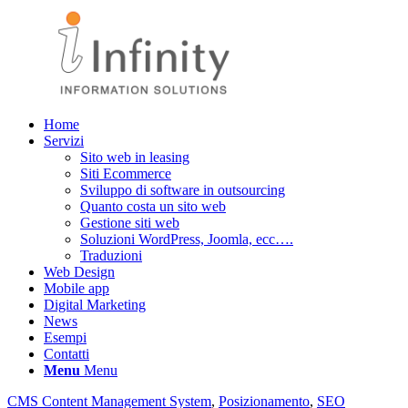
Home
Servizi
Sito web in leasing
Siti Ecommerce
Sviluppo di software in outsourcing
Quanto costa un sito web
Gestione siti web
Soluzioni WordPress, Joomla, ecc….
Traduzioni
Web Design
Mobile app
Digital Marketing
News
Esempi
Contatti
Menu
Menu
CMS Content Management System
,
Posizionamento
,
SEO