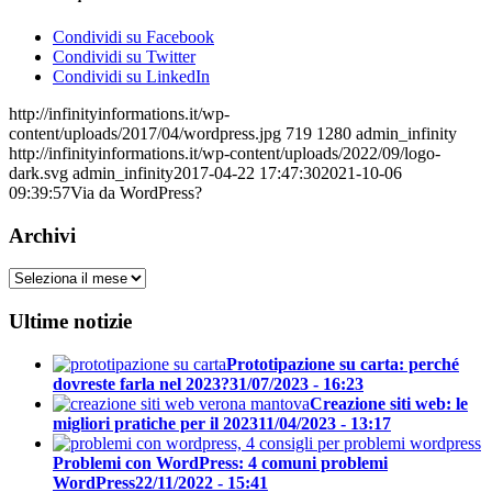
Condividi su Facebook
Condividi su Twitter
Condividi su LinkedIn
http://infinityinformations.it/wp-
content/uploads/2017/04/wordpress.jpg
719
1280
admin_infinity
http://infinityinformations.it/wp-content/uploads/2022/09/logo-
dark.svg
admin_infinity
2017-04-22 17:47:30
2021-10-06
09:39:57
Via da WordPress?
Archivi
Archivi
Ultime notizie
Prototipazione su carta: perché
dovreste farla nel 2023?
31/07/2023 - 16:23
Creazione siti web: le
migliori pratiche per il 2023
11/04/2023 - 13:17
Problemi con WordPress: 4 comuni problemi
WordPress
22/11/2022 - 15:41