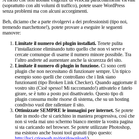
(soprattutto con alti volumi di traffico), potete usare WordPress
senza problemi ma con alcuni accorgimenti.
Beh, diciamo che a parte rivolgervi a dei professionisti (tipo noi,
tremendo marchettone!), potete provare a eseguire le seguenti
manovre:
Limitate il numero dei plugin installati.
Tenete pulita
l’installazione eliminando tutto quello che non vi serve e
cercate comunque di usarne il numero minore possibile. Tra
l’altro andrete ad aumentare anche la sicurezza del sito.
Limitate il numero di plugin in funzione.
Ci sono certi
plugin che non necessitano di funzionare sempre. Un tipico
esempio sono quelli che controllano che i link siano
funzionanti (tipo Broken Link Checker). Quando aggiornate il
vostro sito (Cioè spesso! Mi raccomando!) attivatelo e fatelo
girare, se è tutto a posto poi disattivatelo. Questo tipo di
plugin consuma molte risorse di sistema, che su un hosting
condiviso vuol dire rallentare il sito.
Ottimizzate SEMPRE le immagini per internet.
Se potete
fate in modo che si carichino in maniera progressiva, così che
non si veda mai uno schermo bianco mentre la vostra pagina
si sta caricando nel browser. Se potete utilizzate Photoshop,
ma esistono anche buoni tool gratuiti (tipo questo:
http://luci.criosweb.ro/riot/download/
)