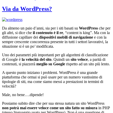
Via da WordPress?
Da almeno un paio d’anni, sia per i siti basati su
WordPress
che per
gli altri, si dice che
il contenuto è il re
, “content is king”. Ma con la
diffusione capillare dei
dispositivi mobili di navigazione
e con la
sempre crescente concorrenza presente in tutti i settori lavorativi, la
situazione si è un po’ modificata.
Uno dei parametri più importanti per gli algoritmi di classificazione
di Google è
la velocità del sito
. Quindi un
sito veloce
, a parità di
contenuti, si piazzerà
meglio su Google
rispetto ad un sito più lento.
A questo punto iniziano i problemi. WordPress è una grande
piattaforma che ormai si può usare per un numero vastissimo di
tipologie di siti, ma come siamo messi a prestazioni in termini di
velocità?
Male, no bene….dipende!
Possiamo subito dire che per sua stessa natura un sito WordPress
non potrà mai essere veloce come un sito fatto su misura
in PHP
(stesso linguaggio usato per WordPress). Non è una questione di