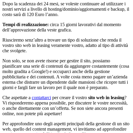
Dopo la scadenza dei 24 mesi, se voleste continuare ad utilizzare i
nostri servizi a livello di hosting/dominio/aggiornamenti e backup, il
costo sarà di 120 Euro l’anno.
Tempi di realizzazione:
circa 15 giorni lavorativi dal momento
dell’approvazione della veste grafica.
Riusciremo senz’altro a trovare un tipo di soluzione che renda il
vostro sito web in leasing veramente vostro, adatto al tipo di attività
che svolgete.
Non solo, se non avete risorse per gestire il sito, possiamo
pianificare una serie di contenuti da aggiungere costantemente (cosa
molto gradita a Google!) e occuparci anche della gestione
pubblicitaria e dei contenuti. A volte costa meno pagare un’azienda
esterna che distrarre un dipendente dalle mansioni che ricopre tutti i
giorni e fargli fare un lavoro per il quale non è preparato.
Che aspettate a
contattarci
per creare il vostro
sito web in leasing
?
Vi risponderemo appena possibile, per discutere le vostre necessità,
o anche direttamente con un’offerta. Se non siete ancora presenti
online, non potete più aspettare!
Per approfondire uno degli aspetti principali della gestione di un sito
web, quello del content management, vi invitiamo ad approfondire