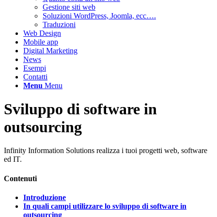
Gestione siti web
Soluzioni WordPress, Joomla, ecc….
Traduzioni
Web Design
Mobile app
Digital Marketing
News
Esempi
Contatti
Menu
Menu
Sviluppo di software in
outsourcing
Infinity Information Solutions realizza i tuoi progetti web, software
ed IT.
Contenuti
Introduzione
In quali campi utilizzare lo sviluppo di software in
outsourcing