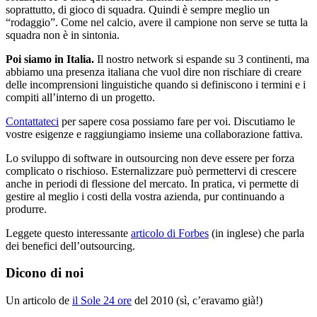
soprattutto, di gioco di squadra. Quindi è sempre meglio un
“rodaggio”. Come nel calcio, avere il campione non serve se tutta la
squadra non è in sintonia.
Poi siamo in Italia.
Il nostro network si espande su 3 continenti, ma
abbiamo una presenza italiana che vuol dire non rischiare di creare
delle incomprensioni linguistiche quando si definiscono i termini e i
compiti all’interno di un progetto.
Contattateci
per sapere cosa possiamo fare per voi. Discutiamo le
vostre esigenze e raggiungiamo insieme una collaborazione fattiva.
Lo sviluppo di software in outsourcing non deve essere per forza
complicato o rischioso. Esternalizzare può permettervi di crescere
anche in periodi di flessione del mercato. In pratica, vi permette di
gestire al meglio i costi della vostra azienda, pur continuando a
produrre.
Leggete questo interessante
articolo di Forbes
(in inglese) che parla
dei benefici dell’outsourcing.
Dicono di noi
Un articolo de
il Sole 24 ore
del 2010 (sì, c’eravamo già!)