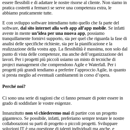
essere flessibili e di adattare le nostre risorse al cliente. Non siamo in
pratica costretti a fermarci se serve una competenza extra, le
abbiamo praticamente tutte.
E con sviluppo software intendiamo tutto quello che fa parte del
software,
dal sito internet alla web app all’app mobile
. Se infatti
aveste in mente
un’idea per una nuova app
, possiamo
tranquillamente fornirvi supporto, sia per quel che riguarda la fase di
analisi delle specifiche richieste, sia per la pianificazione e la
realizzazione della vostra app. La flessibilità è massima, non solo dal
punto di vista delle competenze, ma anche dell’organizzazione dei
lavori. Per i progetti più piccoli usiamo un misto di tecniche di
project management che comprendono Agile e Waterfall. Per i
progetti più grandi tendiamo a preferire l’approccio Agile, in quanto
si presta meglio ad eventuali cambiamenti in corso d’opera.
Perché noi?
Ci sono una serie di ragioni che ci fanno pensare di poter essere in
grado di soddisfare le vostre esigenze.
Innanzitutto
non vi chiederemo mai
di partire con un progetto
gigantesco. Se possibile, infatti, preferiamo sempre testare le nostre
collaborazioni su parti di progetto o piccoli progetti. Sviluppare
soluzioni IT è una questione di talenti individuali ma anche, e