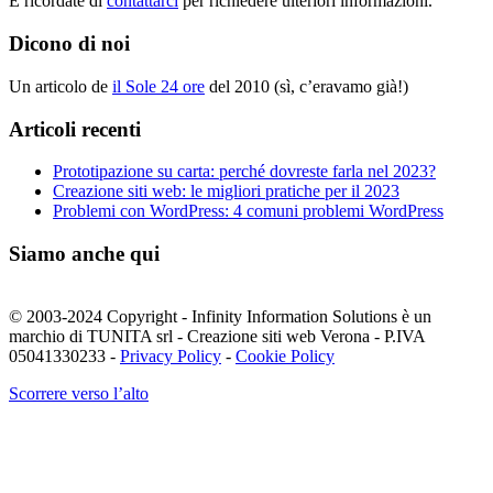
E ricordate di
contattarci
per richiedere ulteriori informazioni.
Dicono di noi
Un articolo de
il Sole 24 ore
del 2010 (sì, c’eravamo già!)
Articoli recenti
Prototipazione su carta: perché dovreste farla nel 2023?
Creazione siti web: le migliori pratiche per il 2023
Problemi con WordPress: 4 comuni problemi WordPress
Siamo anche qui
© 2003-2024 Copyright - Infinity Information Solutions è un
marchio di TUNITA srl - Creazione siti web Verona - P.IVA
05041330233 -
Privacy Policy
-
Cookie Policy
Scorrere verso l’alto