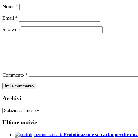
Nome
*
Email
*
Sito web
Commento
*
Archivi
Archivi
Ultime notizie
Prototipazione su carta: perché dov