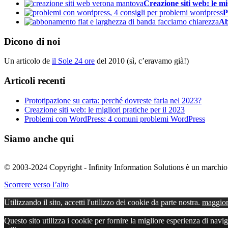
Creazione siti web: le mi
P
Ab
Dicono di noi
Un articolo de
il Sole 24 ore
del 2010 (sì, c’eravamo già!)
Articoli recenti
Prototipazione su carta: perché dovreste farla nel 2023?
Creazione siti web: le migliori pratiche per il 2023
Problemi con WordPress: 4 comuni problemi WordPress
Siamo anche qui
© 2003-2024 Copyright - Infinity Information Solutions è un marchi
Scorrere verso l’alto
Utilizzando il sito, accetti l'utilizzo dei cookie da parte nostra.
maggior
Questo sito utilizza i cookie per fornire la migliore esperienza di nav