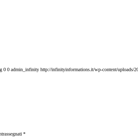
vg
0
0
admin_infinity
http://infinityinformations.it/wp-content/uploads/
ntrassegnati
*