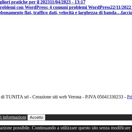
gliori pratiche per il 2023
11/04/2023 - 13:17
roblemi con WordPress: 4 comuni problemi WordPress
22/11/2022 
bonamento flat, traffico dati, velocità e larghezza di banda…facc
o di TUNITA srl - Creazione siti web Verona - P.IVA 05041330233 -
Pr
i informazioni
Accetto
igazione possibile. Continuando a utilizzare questo sito senza modificare