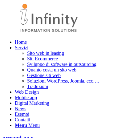
Home
Servizi
Sito web in leasing
Siti Ecommerce
Sviluppo di software in outsourcing
Quanto costa un sito web
Gestione siti web
Soluzioni WordPress, Joomla, ecc….
Traduzioni
Web Design
Mobile app
Digital Marketing
News
Esempi
Contatti
Menu
Menu