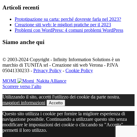
Articoli recenti
Prototipazione su carta: perché dovreste farla nel 2023?
Creazione siti web: le migliori pratiche per il 2023
Problemi con WordPress: 4 comuni problemi WordPress
Siamo anche qui
© 2003-2024 Copyright - Infinity Information Solutions è un
marchio di TUNITA srl - Creazione siti web Verona - P.IVA
05041330233 -
Privacy Policy
-
Cookie Policy
MOMI
Nakita Alliance
Scorrere verso l’alto
Utilizzando il sito, accetti l'utilizzo dei cookie da parte nostra.
maggiori informazioni
Accetto
Questo sito utilizza i cookie per fornire la migliore esperienza di
navigazione possibile. Continuando a utilizzare questo sito senza
modificare le impostazioni dei cookie o cliccando su "Accetta"
permetti il loro utilizzo.