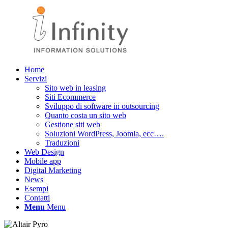
Home
Servizi
Sito web in leasing
Siti Ecommerce
Sviluppo di software in outsourcing
Quanto costa un sito web
Gestione siti web
Soluzioni WordPress, Joomla, ecc….
Traduzioni
Web Design
Mobile app
Digital Marketing
News
Esempi
Contatti
Menu
Menu