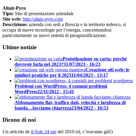
Altair-Pyro
Tipo:
Sito di presentazione aziendale
Sito web:
http://altair-pyro.com
Descrizione:
azienda con sedi a Brescia e in territorio tedesco, si
occupa di nuove tecnologie per l’energia, concentrandosi
particolarmente su nuovi sistemi di pirograssificazione.
Ultime notizie
Prototipazione su carta: perché
dovreste farla nel 2023?
31/07/2023 - 16:23
Creazione siti web: le
migliori pratiche per il 2023
11/04/2023 - 13:17
Problemi con WordPress: 4 comuni problemi
WordPress
22/11/2022 - 15:41
Abbonamento flat, traffico dati, velocità e larghezza di
banda…facciamo chiarezza
23/04/2022 - 16:53
Dicono di noi
Un articolo de
il Sole 24 ore
del 2010 (sì, c’eravamo già!)