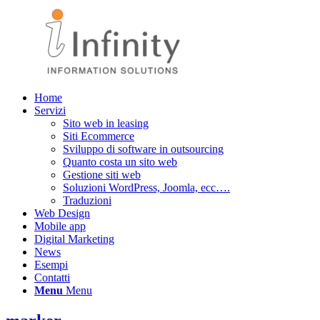
Home
Servizi
Sito web in leasing
Siti Ecommerce
Sviluppo di software in outsourcing
Quanto costa un sito web
Gestione siti web
Soluzioni WordPress, Joomla, ecc….
Traduzioni
Web Design
Mobile app
Digital Marketing
News
Esempi
Contatti
Menu
Menu